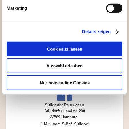
Je Sattel fällt eine Versandpauschale an von € 20,- innerhalb
Deutschlands. Ins Ausland entsprechend mehr.
Marketing
Details zeigen
Folgen Sie uns auf Instagram
Cookies zulassen
Auswahl erlauben
Folgen
Sie uns auf Facebook
Nur notwendige Cookies
Sülldorfer Reiterladen
Sülldorfer Landstr. 208
22589 Hamburg
1 Min. vom S-Bhf. Sülldorf