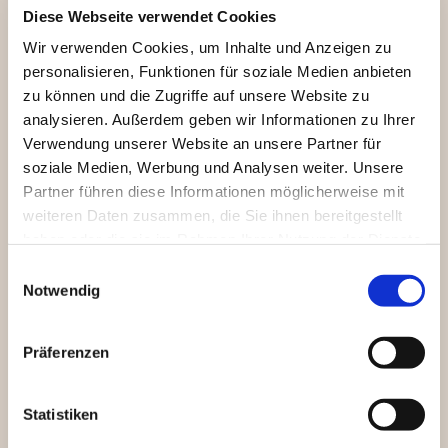
Islandsättel:
Diese Webseite verwendet Cookies
Wir verwenden Cookies, um Inhalte und Anzeigen zu
Hilbar, Royal Epona, 17,5 " € 500,-
personalisieren, Funktionen für soziale Medien anbieten
zu können und die Zugriffe auf unsere Website zu
Westernsättel,Wanderreitsättel, Spanische- und
Barocksättel, Fellsattel:
analysieren. Außerdem geben wir Informationen zu Ihrer
Verwendung unserer Website an unsere Partner für
Jorge Canaves, Celebration Trekking, schwarz, 17,5 "
soziale Medien, Werbung und Analysen weiter. Unsere
Sitz, 32 Kammer € 250,-
Partner führen diese Informationen möglicherweise mit
weiteren Daten zusammen, die Sie ihnen bereitgestellt
und viele mehr..
haben oder die sie im Rahmen Ihrer Nutzung der Dienste
gesammelt haben.
Einwilligungsauswahl
Alle angebotenen Sättel sind Kommissionssättel. Wir weisen
Notwendig
darauf hin, dass die Kammerweiten durch evtl. nachträgliche
Veränderung von den im Sattel angegebenen Weiten
abweichen können.
Präferenzen
Die Sättel können jederzeit zur Probe mitgenommen werden.
Dafür erbitten wir den kompletten Kaufpreis als Kaution bar zu
hinterlegen.
Wir versenden die Sättel gegen Vorauskasse und ohne
Statistiken
Rückgaberecht.