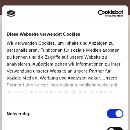
Diese Webseite verwendet Cookies
Wir verwenden Cookies, um Inhalte und Anzeigen zu
personalisieren, Funktionen für soziale Medien anbieten
zu können und die Zugriffe auf unsere Website zu
Während der Sommerferien bleibt der Laden für Euch und eure
analysieren. Außerdem geben wir Informationen zu Ihrer
geöffnet!
Pferde
Verwendung unserer Website an unsere Partner für
Am Dienstag, 4.8.26 haben wir ausnahmsweise
soziale Medien, Werbung und Analysen weiter. Unsere
nur nachmittags von 15-18 geöffnet.
Partner führen diese Informationen möglicherweise mit
Vormittags ist geschlossen!
weiteren Daten zusammen, die Sie ihnen bereitgestellt
haben oder die sie im Rahmen Ihrer Nutzung der Dienste
gesammelt haben.
Druckversion
|
Sitemap
Webansicht
Einwilligungsauswahl
© Suelldorfer Reiterladen
Notwendig