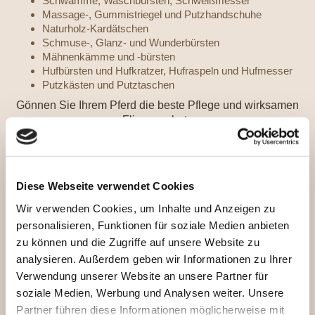
Schwämme, Waschbürsten, Schweißmesser
Massage-, Gummistriegel und Putzhandschuhe
Naturholz-Kardätschen
Schmuse-, Glanz- und Wunderbürsten
Mähnenkämme und -bürsten
Hufbürsten und Hufkratzer, Hufraspeln und Hufmesser
Putzkästen und Putztaschen
Gönnen Sie Ihrem Pferd die beste Pflege und wirksamen
Fliegenschutz
Mähnen-, Fellpflegemittel und Shampoos
Wundbehandlungsmittel, Hautdesinfektion, Hautöl und
Heilerde
Diese Webseite verwendet Cookies
Pferdesalbe Cold Pack, Kühlgel, Ice-Gel und Tonerde für
Wir verwenden Cookies, um Inhalte und Anzeigen zu
Sehnen, Bänder und zur Durchblutungsförderung, z. B.
bei Prellungen oder Zerrungen
personalisieren, Funktionen für soziale Medien anbieten
Hufsalben, Huföle, Huffestiger, Strahlpflege
zu können und die Zugriffe auf unsere Website zu
Fliegen- Zecken- und Bremsenspray (fast
analysieren. Außerdem geben wir Informationen zu Ihrer
ausschließlich aus natürlichen Wirkstoffen),
Verwendung unserer Website an unsere Partner für
Fliegenmasken mit UV-Schutz, Fliegenfransen,
soziale Medien, Werbung und Analysen weiter. Unsere
Nasennetze.
Partner führen diese Informationen möglicherweise mit