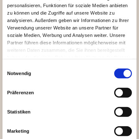
personalisieren, Funktionen für soziale Medien anbieten
Folgen Sie uns auf Instagram
zu können und die Zugriffe auf unsere Website zu
analysieren. Außerdem geben wir Informationen zu Ihrer
Verwendung unserer Website an unsere Partner für
soziale Medien, Werbung und Analysen weiter. Unsere
Partner führen diese Informationen möglicherweise mit
Folgen
Sie uns auf Facebook
weiteren Daten zusammen, die Sie ihnen bereitgestellt
haben oder die sie im Rahmen Ihrer Nutzung der Dienste
gesammelt haben.
Einwilligungsauswahl
Notwendig
Sülldorfer Reiterladen
Sülldorfer Landstr. 208
Präferenzen
22589 Hamburg
1 Min. vom S-Bhf. Sülldorf
Statistiken
Öffnungszeiten
Marketing
: