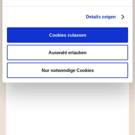
Mo 10 - 13 und 15 - 18
Di 10 - 13 und 15 -
18
Mi ganztags geschlossen
Details zeigen
Do 10 - 13 und 15 - 18
Fr 10 - 13 und 15 - 18
Cookies zulassen
Sa 10 - 13
Während der Sommerferien geöffnet!
Auswahl erlauben
Am Dienstag, 4.8.26 haben wir ausnahmsweise nur
nachmittags von 15-18 geöffnet.
Vormittags ist geschlossen!
Nur notwendige Cookies